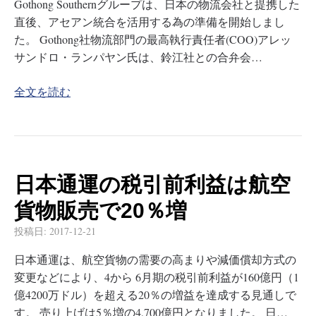
Gothong Southernグループは、日本の物流会社と提携した
直後、アセアン統合を活用する為の準備を開始しまし
た。 Gothong社物流部門の最高執行責任者(COO)アレッ
サンドロ・ランパヤン氏は、鈴江社との合弁会…
全文を読む
日本通運の税引前利益は航空
貨物販売で20％増
投稿日:
2017-12-21
日本通運は、航空貨物の需要の高まりや減価償却方式の
変更などにより、4から 6月期の税引前利益が160億円（1
億4200万ドル）を超える20％の増益を達成する見通しで
す。 売り上げは5％増の4,700億円となりました。 日…