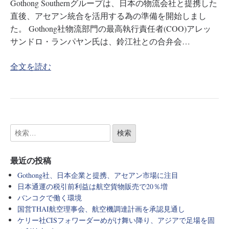
Gothong Southernグループは、日本の物流会社と提携した
直後、アセアン統合を活用する為の準備を開始しまし
た。 Gothong社物流部門の最高執行責任者(COO)アレッ
サンドロ・ランパヤン氏は、鈴江社との合弁会…
全文を読む
最近の投稿
Gothong社、日本企業と提携、アセアン市場に注目
日本通運の税引前利益は航空貨物販売で20％増
バンコクで働く環境
国営THAI航空理事会、航空機調達計画を承認見通し
ケリー社CISフォワーダーめがけ舞い降り、アジアで足場を固