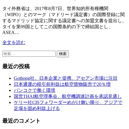
タイ外務省は、2017年8月7日、世界知的所有権機関
（WIPO）とのマーク（マドリード議定書）の国際登録に関
するマドリッド協定に関する議定書への加盟文書を提出し、
タイを第99国としてこの国際条約の下で締結国とし、
ASEA…
全文を読む
検
索:
最近の投稿
Gothong社、日本企業と提携、アセアン市場に注目
日本通運の税引前利益は航空貨物販売で20％増
バンコクで働く環境
国営THAI航空理事会、航空機調達計画を承認見通し
ケリー社CISフォワーダーめがけ舞い降り、アジアで
足場を固め利益上げる
最近のコメント