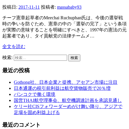
投稿日:
2017-11-11
投稿者:
massababy93
チーフ憲章起草者のMeechai Ruchuphan氏は、今後の選挙戦
時の争いを防ぐため、憲章の中の「選挙の完了」という条項
が実際の意味することを明確にすべきと、1997年の憲法の元
起案者であり、タイ貢献党の法律チームメ…
全文を読む
検索:
最近の投稿
Gothong社、日本企業と提携、アセアン市場に注目
日本通運の税引前利益は航空貨物販売で20％増
バンコクで働く環境
国営THAI航空理事会、航空機調達計画を承認見通し
ケリー社CISフォワーダーめがけ舞い降り、アジアで
足場を固め利益上げる
最近のコメント