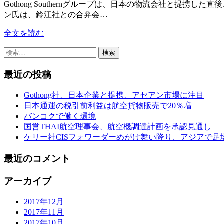
Gothong Southernグループは、日本の物流会社と提携
ン氏は、鈴江社との合弁会…
全文を読む
検
索:
最近の投稿
Gothong社、日本企業と提携、アセアン市場に注目
日本通運の税引前利益は航空貨物販売で20％増
バンコクで働く環境
国営THAI航空理事会、航空機調達計画を承認見通し
ケリー社CISフォワーダーめがけ舞い降り、アジアで足
最近のコメント
アーカイブ
2017年12月
2017年11月
2017年10月