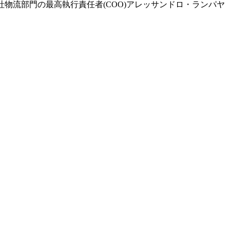
ong社物流部門の最高執行責任者(COO)アレッサンドロ・ランパヤ