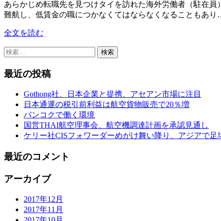
あらかじめ転職先を見つけタイを訪れた海外労働者（駐在員
難航し、低賃金の職につかなくてはならなくなることもあり
全文を読む
検
索:
最近の投稿
Gothong社、日本企業と提携、アセアン市場に注目
日本通運の税引前利益は航空貨物販売で20％増
バンコクで働く環境
国営THAI航空理事会、航空機調達計画を承認見通し
ケリー社CISフォワーダーめがけ舞い降り、アジアで足
最近のコメント
アーカイブ
2017年12月
2017年11月
2017年10月