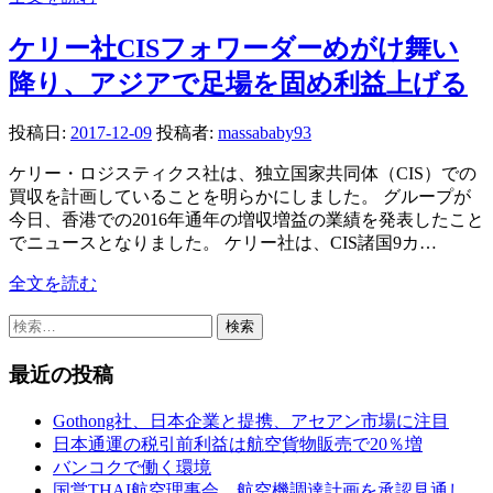
ケリー社CISフォワーダーめがけ舞い
降り、アジアで足場を固め利益上げる
投稿日:
2017-12-09
投稿者:
massababy93
ケリー・ロジスティクス社は、独立国家共同体（CIS）での
買収を計画していることを明らかにしました。 グループが
今日、香港での2016年通年の増収増益の業績を発表したこと
でニュースとなりました。 ケリー社は、CIS諸国9カ…
全文を読む
検
索:
最近の投稿
Gothong社、日本企業と提携、アセアン市場に注目
日本通運の税引前利益は航空貨物販売で20％増
バンコクで働く環境
国営THAI航空理事会、航空機調達計画を承認見通し