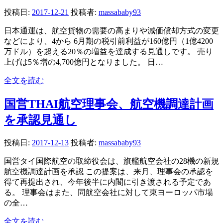
投稿日:
2017-12-21
投稿者:
massababy93
日本通運は、航空貨物の需要の高まりや減価償却方式の変更
などにより、4から 6月期の税引前利益が160億円（1億4200
万ドル）を超える20％の増益を達成する見通しです。 売り
上げは5％増の4,700億円となりました。 日…
全文を読む
国営THAI航空理事会、航空機調達計画
を承認見通し
投稿日:
2017-12-13
投稿者:
massababy93
国営タイ国際航空の取締役会は、旗艦航空会社の28機の新規
航空機調達計画を承認 この提案は、来月、理事会の承認を
得て再提出され、今年後半に内閣に引き渡される予定であ
る。 理事会はまた、同航空会社に対して東ヨーロッパ市場
の全…
全文を読む